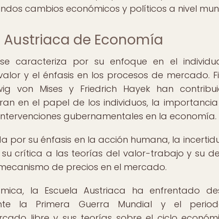
undos cambios económicos y políticos a nivel mund
a Austriaca de Economía
e caracteriza por su enfoque en el individu
 valor y el énfasis en los procesos de mercado. F
ig von Mises y Friedrich Hayek han contribu
ran en el papel de los individuos, la importancia
s intervenciones gubernamentales en la economía.
da por su énfasis en la acción humana, la incerti
su crítica a las teorías del valor-trabajo y su d
l mecanismo de precios en el mercado.
ómica, la Escuela Austriaca ha enfrentado de
urante la Primera Guerra Mundial y el peri
rcado libre y sus teorías sobre el ciclo económ