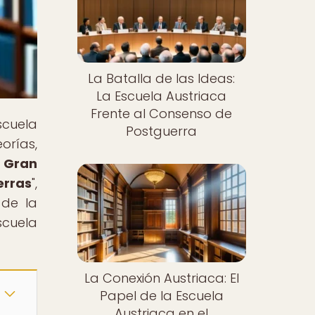
La Batalla de las Ideas:
La Escuela Austriaca
Frente al Consenso de
scuela
Postguerra
rías,
 Gran
erras
",
 de la
scuela
La Conexión Austriaca: El
Papel de la Escuela
Austriaca en el