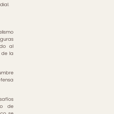
ial.
alismo
iguras
ido al
 de la
dumbre
efensa
safíos
odo de
ico se