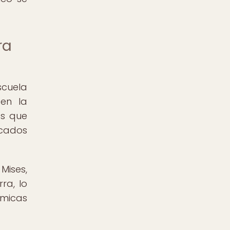
ra
scuela
 en la
os que
rcados
Mises,
ra, lo
ómicas