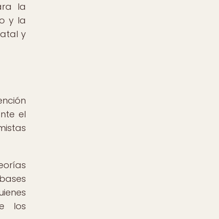
ara la
o y la
atal y
ención
nte el
mistas
eorías
 bases
uienes
e los