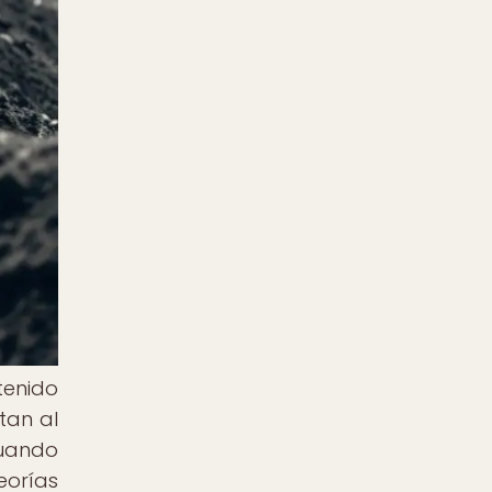
tenido
tan al
cuando
eorías