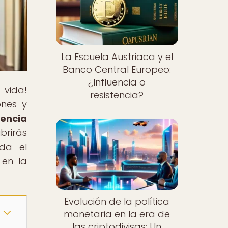
La Escuela Austriaca y el
Banco Central Europeo:
¿Influencia o
 vida!
resistencia?
ones y
uencia
ubrirás
da el
 en la
Evolución de la política
monetaria en la era de
las criptodivisas: Un