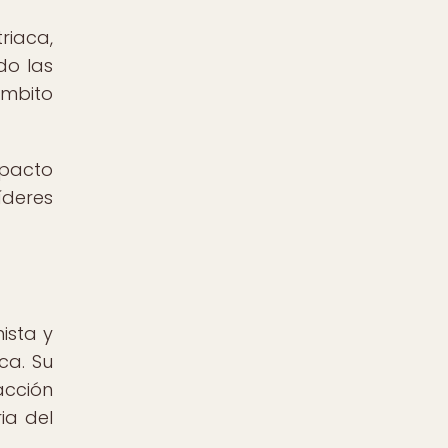
riaca,
do las
ámbito
mpacto
íderes
ista y
ca. Su
acción
ia del