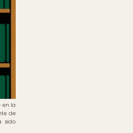
 en la
nte de
a sido