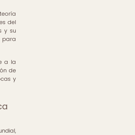
teoría
es del
s y su
e para
e a la
ión de
ocas y
ca
ndial,