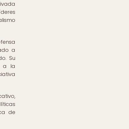
rivada
íderes
alismo
efensa
rado a
do. Su
o a la
iativa
ativo,
íticas
aca de